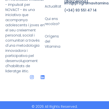
(Barcelona)
info@programavitamina
- impulsat per
Actualitat
NOVACT - és una
(+34) 93 551 47 14
iniciativa que
Qui ens
acompanya
recolza?
adolescents i joves en
el seu creixement
personal, social i
Orígens
comunitari a través
del
d'una metodologia
Vitamina
innovadora i
participativa pel
desenvolupament
d'habilitats de
lideratge ètic.
© 2026 All Rights Reserved.