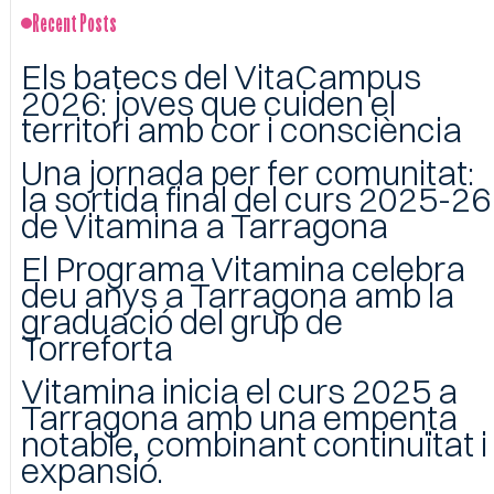
Recent Posts
Els batecs del VitaCampus
2026: joves que cuiden el
territori amb cor i consciència
Una jornada per fer comunitat:
la sortida final del curs 2025-26
de Vitamina a Tarragona
El Programa Vitamina celebra
deu anys a Tarragona amb la
graduació del grup de
Torreforta
Vitamina inicia el curs 2025 a
Tarragona amb una empenta
notable, combinant continuïtat i
expansió.