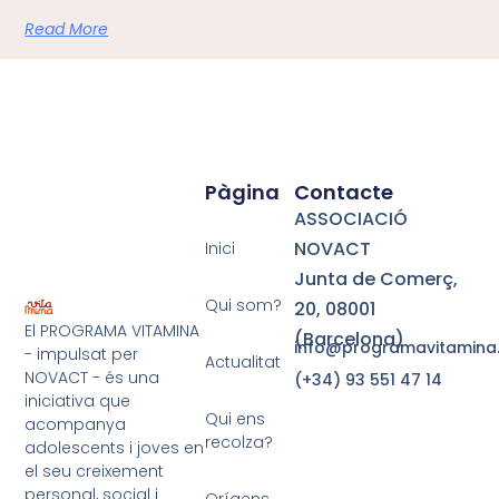
Read More
Pàgina
Contacte
ASSOCIACIÓ
NOVACT
Inici
Junta de Comerç,
Qui som?
20,
08001
El PROGRAMA VITAMINA
(Barcelona)
info@programavitamina
- impulsat per
Actualitat
NOVACT - és una
(+34) 93 551 47 14
iniciativa que
Qui ens
acompanya
recolza?
adolescents i joves en
el seu creixement
personal, social i