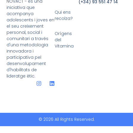
NOVACT - és una
(+34) 93 551 47 14
iniciativa que
Qui ens
acompanya
recolza?
adolescents i joves en
el seu creixement
personal, social i
Orígens
comunitari a través
del
d'una metodologia
Vitamina
innovadora i
participativa pel
desenvolupament
d'habilitats de
lideratge ètic.
© 2026 All Rights Reserved.