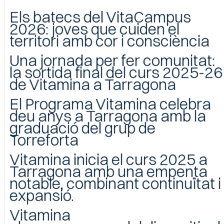
Els batecs del VitaCampus
2026: joves que cuiden el
territori amb cor i consciència
Una jornada per fer comunitat:
la sortida final del curs 2025-26
de Vitamina a Tarragona
El Programa Vitamina celebra
deu anys a Tarragona amb la
graduació del grup de
Torreforta
Vitamina inicia el curs 2025 a
Tarragona amb una empenta
notable, combinant continuïtat i
expansió.
Vitamina