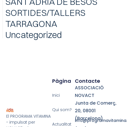
SANT ADRIÀ DE BESÒS
SORTIDES/TALLERS
TARRAGONA
Uncategorized
Pàgina
Contacte
ASSOCIACIÓ
NOVACT
Inici
Junta de Comerç,
Qui som?
20,
08001
El PROGRAMA VITAMINA
(Barcelona)
info@programavitamina
- impulsat per
Actualitat