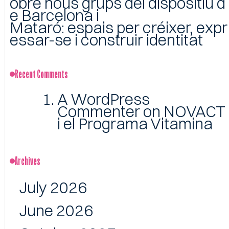
obre nous grups del dispositiu d
e Barcelona i
Mataró: espais per créixer, expr
essar-se i construir identitat
Recent Comments
A WordPress
Commenter
on
NOVACT
i el Programa Vitamina
Archives
July 2026
June 2026