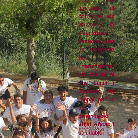
com es
gestiona el
conflicte, els
vincles i la
diversitat-,
desenvolupen
un
Projecte
de
Transforma
ció Social
al
seu barri i
disposen de
l’espai per a
una
Orientació
Vital
eficaç i
saludable,