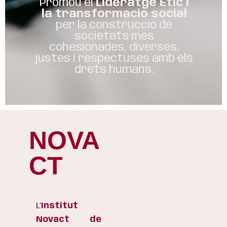
Promou el
Lideratge Ètic i
la transformació social
per la construcció de
societats més
cohesionades, diverses,
justes i respectuses amb els
drets humans.
NOVA
CT
L’
Institut
Novact de