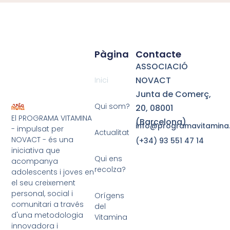
Pàgina
Contacte
ASSOCIACIÓ
NOVACT
Inici
Junta de Comerç,
Qui som?
20,
08001
El PROGRAMA VITAMINA
(Barcelona)
info@programavitamina
- impulsat per
Actualitat
NOVACT - és una
(+34) 93 551 47 14
iniciativa que
Qui ens
acompanya
recolza?
adolescents i joves en
el seu creixement
personal, social i
Orígens
comunitari a través
del
d'una metodologia
Vitamina
innovadora i