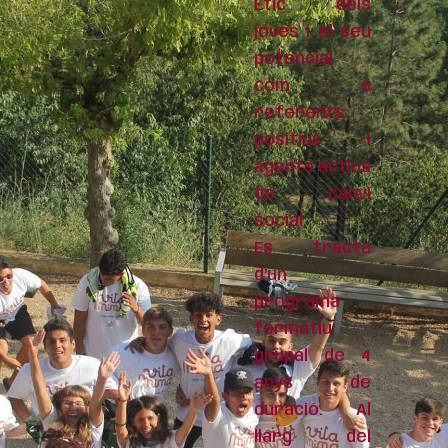
Ètic dels
joves i el seu
potencial
com a
referents
positius i
agents actius
de canvi
social.
Es tracta
d’un
programa
formatiu
grupal de 4
anys de
duració. Al
llarg del