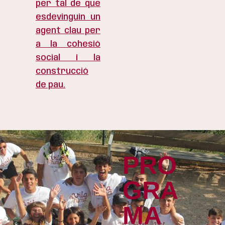
per tal de que
esdevinguin un
agent clau per
a la cohesió
social i la
construcció
de pau.
PRO
GRA
MA