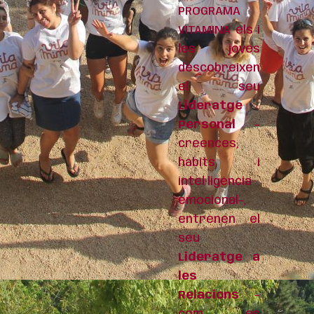
PROGRAMA
VITAMINA els i
les joves
descobreixen
el seu
Lideratge
Personal
-
creences,
hàbits i
intel·ligència
emocional-,
entrenen el
seu
Lideratge a
les
Relacions
-