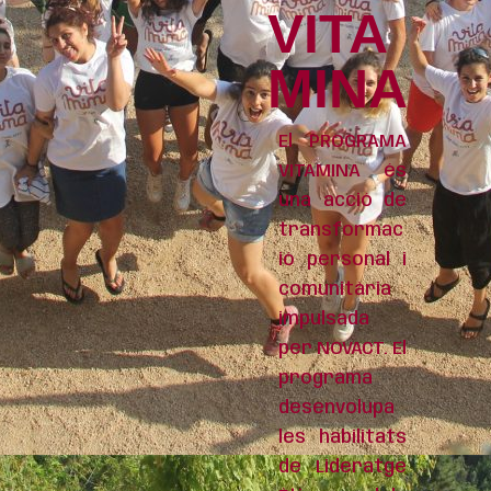
VITA
MINA
El PROGRAMA
VITAMINA
és
una acció de
transformac
ió personal i
comunitària
impulsada
per
NOVACT. El
programa
desenvolupa
les habilitats
de Lideratge