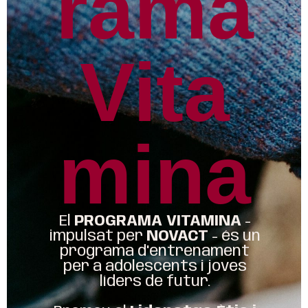
rama
Vita
mina
El
PROGRAMA VITAMINA
-
impulsat per
NOVACT
- és un
programa d'entrenament
per a adolescents i joves
líders de futur.